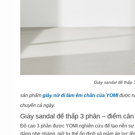
Giày sandal đế thấp 
sản phẩm
giày nữ đi làm êm chân của YOMI
được nh
chuyển cả ngày.
Giày sandal đế thấp 3 phân – điểm câ
Độ cao 3 phân được YOMI nghiên cứu để tạo nên sự 
dáng nhẹ nhàng, giữ tư thế ổn định và giảm áp lực lê