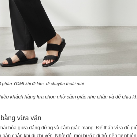
3 phân YOMI khi đi làm, di chuyển thoải mái
iều khách hàng lựa chọn nhờ cảm giác nhẹ chân và dễ chịu kh
n bằng vừa vặn
hài hòa giữa dáng đứng và cảm giác mang. Đế thấp vừa đủ giú
n bàn chân khi di chuyển. Nhờ đó, mỗi bước đi trở nên tự nhiên