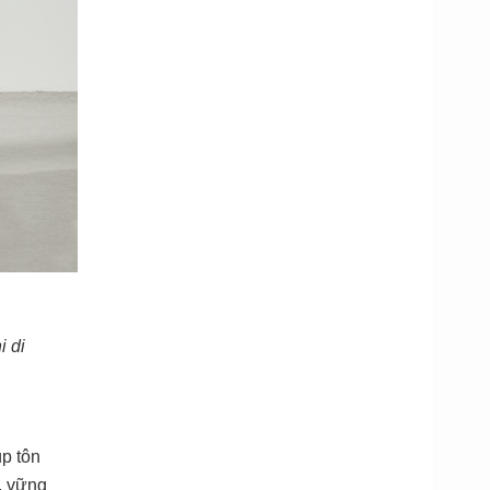
i di
p tôn
, vững