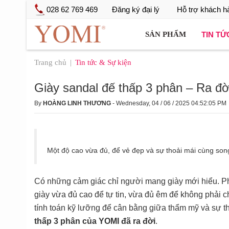
028 62 769 469
Đăng ký đại lý
Hỗ trợ khách h
TIN TỨ
SẢN PHẨM
Trang chủ
Tin tức & Sự kiện
Giày sandal đế thấp 3 phân – Ra đờ
By
HOÀNG LINH THƯƠNG
- Wednesday, 04 / 06 / 2025 04:52:05 PM
Một độ cao vừa đủ, để vẻ đẹp và sự thoải mái cùng son
Có những cảm giác chỉ người mang giày mới hiểu. Phụ
giày vừa đủ cao để tự tin, vừa đủ êm để không phải
tính toán kỹ lưỡng để cân bằng giữa thẩm mỹ và sự tho
thấp 3 phân của YOMI đã ra đời
.