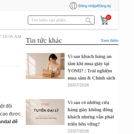
Đăng nhập/Đăng ký
0
07:18:56 AM
Tin tức khác
Xem thêm
Vì sao khách hàng an
tâm khi mua giày tại
YOMI? | Trải nghiệm
mua sắm & Chính sách
26/07/2026
Vì sao có những cửa
ột đôi
hàng giày không đông
ộ cao được
khách nhưng vẫn phát
andal đế
triển bền vững?
22/07/2026