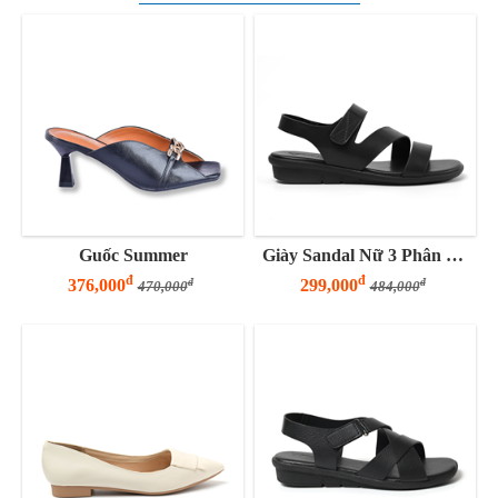
Guốc Summer
Giày Sandal Nữ 3 Phân Đế Bằng Quai Z
đ
đ
376,000
299,000
đ
đ
470,000
484,000