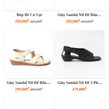
Búp Bê Cà Vạt
Giày Sandal Nữ Đế Bằng 3 Phân Quai Chéo
đ
đ
299,000
299,000
đ
đ
449,000
469,000
Giày Sandal Nữ Đế Bằng 3 Phân Quai Chéo
Giày Sandal Nữ Đế 3 Phân Cross New
đ
đ
299,000
479,000
đ
469,000