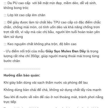
::: Da PU cao cấp với bề mặt mịn đẹp, mềm dẻo, dễ vệ sinh,
không bong tróc
::: Lớp lót cao cấp êm chân
::: Đế giày được làm từ chất liệu TPU cao cấp có đặc điểm chắc
chắn, chống mài mòn, có tính uốn dẻo và khả năng chống trơn
trợt rất tốt, vì vậy mà các chị bầu, người lớn tuổi hoàn toàn yên
tâm sử dụng
::: Keo nguyên chất không pha trộn, độ bền cao
- Ưu điểm nổi trội của mẫu
Giày Sục Mules Đan Dây
là trọng
lượng rất nhẹ chỉ 350gr, giúp người mang thoải mái trong từng
bước chân
......................................
Hướng dẫn bảo quản:
Khi giày bẩn dùng vải sạch thấm nước xà phòng để lau
Không dùng bàn chải để chà, không sử dụng chất tẩy rửa mạnh
Sau khi đi nước về nên để ráo ở nơi thoáng mát, tránh phơi nắng
trực tiếp