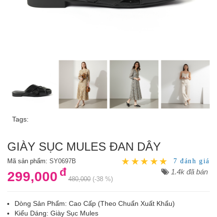
Tags:
GIÀY SỤC MULES ĐAN DÂY
Mã sản phẩm:
SY0697B
7 đánh giá
đ
1.4k đã bán
299,000
480,000
(-38 %)
Dòng Sản Phẩm: Cao Cấp (Theo Chuẩn Xuất Khẩu)
Kiểu Dáng: Giày Sục Mules