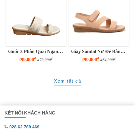
Guốc 3 Phân Quai Ngang Bảng To
Giày Sandal Nữ Đế Bằng 3 Phân Quai Z
đ
đ
299,000
299,000
đ
đ
470,000
464,000
Xem tất cả
KẾT NỐI KHÁCH HÀNG
028 62 769 469