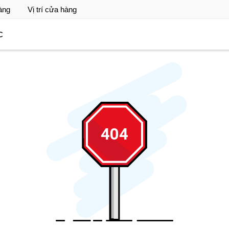
àng
Vị trí cửa hàng
C