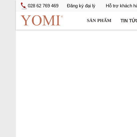
028 62 769 469
Đăng ký đại lý
Hỗ trợ khách h
TIN TỨ
SẢN PHẨM