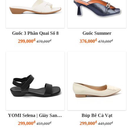
Guốc 3 Phân Quai Số 8
Guốc Summer
đ
đ
299,000
376,000
đ
đ
470,000
470,000
YOMI Selena | Giày Sandal Nữ Đế Thấp 3 Phân Quai Ngang Basic
Búp Bê Cà Vạt
đ
đ
299,000
299,000
đ
đ
459,000
449,000