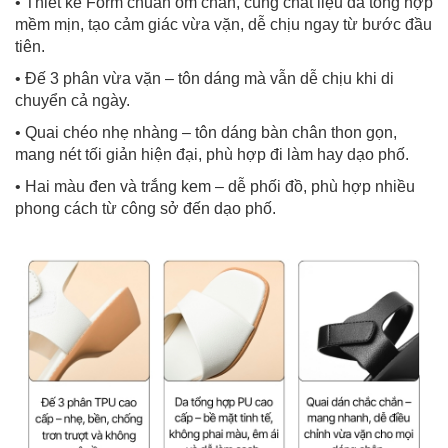
• Thiết kế Form chuẩn ôm chân, cùng chất liệu da tổng hợp
mềm mịn, tạo cảm giác vừa vặn, dễ chịu ngay từ bước đầu
tiên.
• Đế 3 phân vừa vặn – tôn dáng mà vẫn dễ chịu khi di
chuyển cả ngày.
• Quai chéo nhẹ nhàng – tôn dáng bàn chân thon gọn,
mang nét tối giản hiện đại, phù hợp đi làm hay dạo phố.
• Hai màu đen và trắng kem – dễ phối đồ, phù hợp nhiều
phong cách từ công sở đến dạo phố.