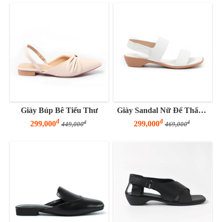
Giày Búp Bê Tiểu Thư
Giày Sandal Nữ Đế Thấp 3 Phân Hai Quai Ngang Tinh Tế
đ
đ
299,000
299,000
đ
đ
449,000
469,000