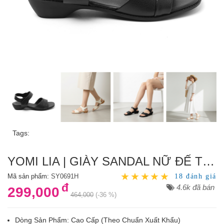
Tags:
YOMI LIA | GIÀY SANDAL NỮ ĐẾ THẤP 3 PHÂN QUAI GẤP
Mã sản phẩm:
SY0691H
18 đánh giá
đ
4.6k đã bán
299,000
464,000
(-36 %)
Dòng Sản Phẩm: Cao Cấp (Theo Chuẩn Xuất Khẩu)