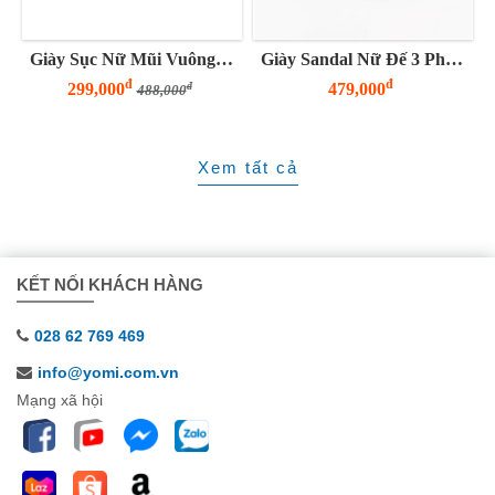
Giày Sục Nữ Mũi Vuông Đế Thấp YOMI
Giày Sandal Nữ Đế 3 Phân Cross New
đ
đ
299,000
479,000
đ
488,000
Xem tất cả
KẾT NỐI KHÁCH HÀNG
028 62 769 469
info@yomi.com.vn
Mạng xã hội