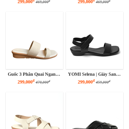
đ
đ
299,000
299,000
đ
đ
469,000
469,000
Guốc 3 Phân Quai Ngang Bảng To
YOMI Selena | Giày Sandal Nữ Đế Thấp 3 Phân Quai Ngang Basic
đ
đ
299,000
299,000
đ
đ
470,000
459,000