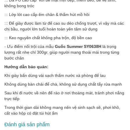
không bong tróc
::: Lớp lót cao cấp êm chân & thấm hút mồ hôi
::: Đế giày được làm từ đế cao su dẻo chống trượt, vì vậy mà các
chị bầu, người lớn tuổi hoàn toàn yên tâm sử dụng
::: Keo nguyên chất không pha trộn, độ bền cao
- Ưu điểm nổi trội của mẫu
Guốc Summer SY0638H
là trọng
lượng rất nhẹ chỉ 300gr, giúp người mang thoải mái trong từng
bước chân
Hướng dẫn bảo quản:
Khi giày bẩn dùng vải sạch thấm nước xà phòng để lau
Không dùng bàn chải để chà, không sử dụng chất tẩy rửa mạnh
Sau khi đi nước về nên để ráo ở nơi thoáng mát, tránh phơi nắng
trực tiếp
Trong thời gian dài không mang nên vệ sinh sạch sẽ, phơi khô,
cất vào hộp có đặt túi hút ẩm
Đánh giá sản phẩm