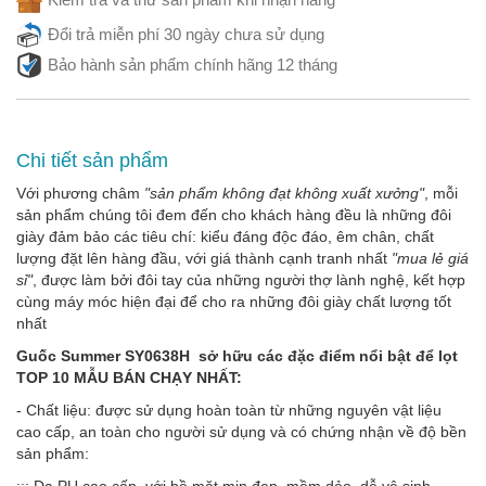
Đổi trả miễn phí 30 ngày chưa sử dụng
Bảo hành sản phẩm chính hãng 12 tháng
Chi tiết sản phẩm
Với phương châm
"sản phẩm không đạt không xuất xưởng"
, mỗi
sản phẩm chúng tôi đem đến cho khách hàng đều là những đôi
giày đảm bảo các tiêu chí: kiểu đáng độc đáo, êm chân, chất
lượng đặt lên hàng đầu, với giá thành cạnh tranh nhất
"mua lẻ giá
sỉ"
, được làm bởi đôi tay của những người thợ lành nghệ, kết hợp
cùng máy móc hiện đại để cho ra những đôi giày chất lượng tốt
nhất
Guốc Summer SY0638H sở hữu các đặc điểm nổi bật để lọt
TOP 10 MẪU BÁN CHẠY NHẤT:
- Chất liệu: được sử dụng hoàn toàn từ những nguyên vật liệu
cao cấp, an toàn cho người sử dụng và có chứng nhận về độ bền
sản phẩm:
::: Da PU cao cấp với bề mặt mịn đẹp, mềm dẻo, dễ vệ sinh,