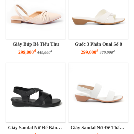
Giày Búp Bê Tiểu Thư
Guốc 3 Phân Quai Số 8
đ
đ
299,000
299,000
đ
đ
449,000
470,000
Giày Sandal Nữ Đế Bằng 3 Phân Quai Chéo
Giày Sandal Nữ Đế Thấp 3 Phân Hai Quai Ngang Tinh Tế