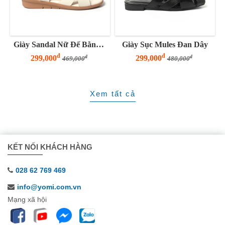
Giày Sandal Nữ Đế Bằng 3 Phân Quai Chéo
Giày Sục Mules Đan Dây
đ
đ
299,000
299,000
đ
đ
469,000
480,000
Xem tất cả
KẾT NỐI KHÁCH HÀNG
028 62 769 469
info@yomi.com.vn
Mạng xã hội