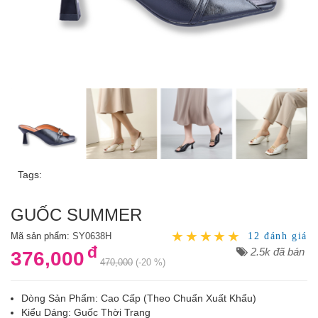
Tags:
GUỐC SUMMER
Mã sản phẩm:
SY0638H
12 đánh giá
đ
2.5k đã bán
376,000
470,000
(-20 %)
Dòng Sản Phẩm: Cao Cấp (Theo Chuẩn Xuất Khẩu)
Kiểu Dáng: Guốc Thời Trang