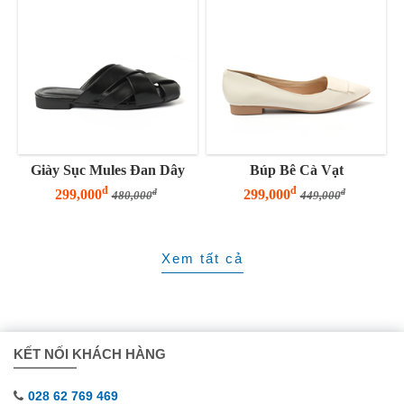
Giày Sục Mules Đan Dây
Búp Bê Cà Vạt
đ
đ
299,000
299,000
đ
đ
480,000
449,000
Xem tất cả
KẾT NỐI KHÁCH HÀNG
028 62 769 469