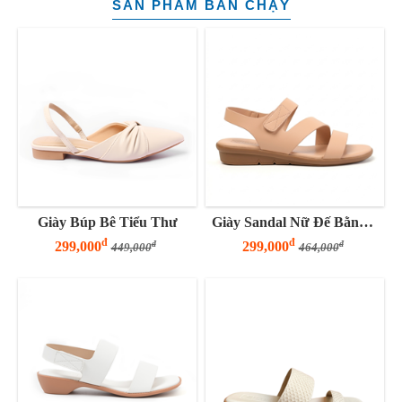
SẢN PHẨM BÁN CHẠY
Giày Búp Bê Tiểu Thư
Giày Sandal Nữ Đế Bằng 3 Phân Quai Z
đ
đ
299,000
299,000
đ
đ
449,000
464,000