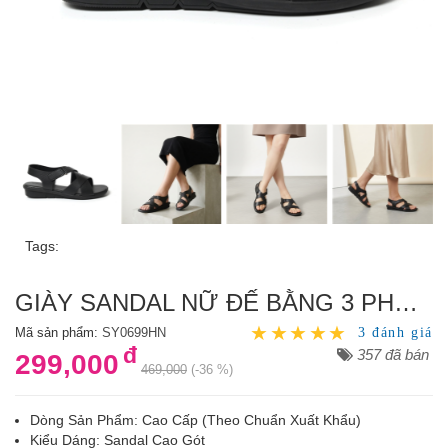
Tags:
GIÀY SANDAL NỮ ĐẾ BẰNG 3 PHÂN QUAI CHÉO
Mã sản phẩm:
SY0699HN
3 đánh giá
đ
357 đã bán
299,000
469,000
(-36 %)
Dòng Sản Phẩm: Cao Cấp (Theo Chuẩn Xuất Khẩu)
Kiểu Dáng: Sandal Cao Gót