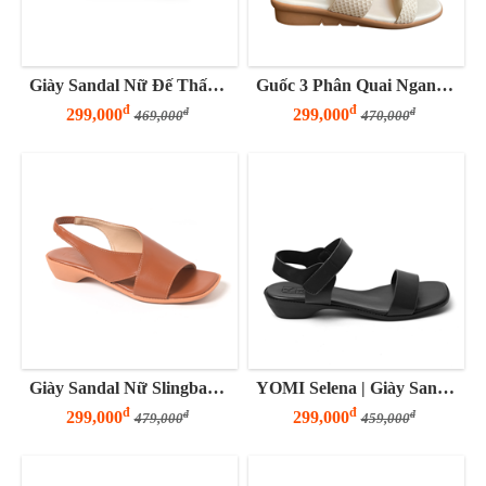
Giày Sandal Nữ Đế Thấp 3 Phân Hai Quai Ngang Tinh Tế
Guốc 3 Phân Quai Ngang Bảng To
đ
đ
299,000
299,000
đ
đ
469,000
470,000
Giày Sandal Nữ Slingback Quai Chữ V
YOMI Selena | Giày Sandal Nữ Đế Thấp 3 Phân Quai Ngang Basic
đ
đ
299,000
299,000
đ
đ
479,000
459,000