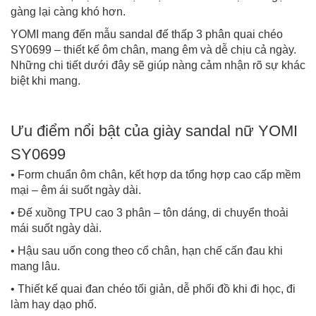
gàng lại càng khó hơn.
YOMI mang đến mẫu sandal đế thấp 3 phân quai chéo
SY0699 – thiết kế ôm chân, mang êm và dễ chịu cả ngày.
Những chi tiết dưới đây sẽ giúp nàng cảm nhận rõ sự khác
biệt khi mang.
Ưu điểm nổi bật của giày sandal nữ YOMI
SY0699
• Form chuẩn ôm chân, kết hợp da tổng hợp cao cấp mềm
mại – êm ái suốt ngày dài.
• Đế xuồng TPU cao 3 phân – tôn dáng, di chuyển thoải
mái suốt ngày dài.
• Hậu sau uốn cong theo cổ chân, hạn chế cấn đau khi
mang lâu.
• Thiết kế quai đan chéo tối giản, dễ phối đồ khi đi học, đi
làm hay dạo phố.