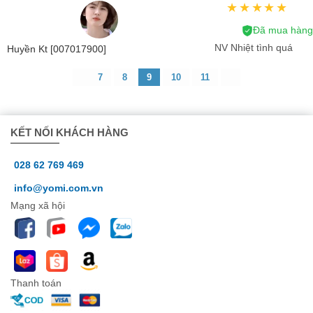
Đã mua hàng
NV Nhiệt tình quá
Huyền Kt [007017900]
7
8
9
10
11
KẾT NỐI KHÁCH HÀNG
028 62 769 469
info@yomi.com.vn
Mạng xã hội
Thanh toán