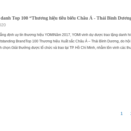
danh Top 100 “Thương hiệu tiêu biểu Châu Á - Thái Bình Dươn
020
hẳng định uy tín thương hiệu YOMINăm 2017, YOMI vinh dự được trao tặng danh h
Outstanding BrandTop 100 Thương hiệu Xuất sắc Châu Á – Thái Bình Dương, do hộ
nh chọn.Giải thưởng được tổ chức và trao tại TP. Hồ Chí Minh, nhằm tôn vinh các t
1