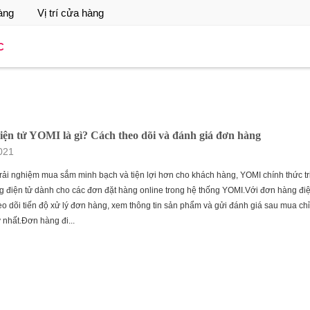
àng
Vị trí cửa hàng
C
ện tử YOMI là gì? Cách theo dõi và đánh giá đơn hàng
021
ải nghiệm mua sắm minh bạch và tiện lợi hơn cho khách hàng, YOMI chính thức tr
 điện tử dành cho các đơn đặt hàng online trong hệ thống YOMI.Với đơn hàng điệ
eo dõi tiến độ xử lý đơn hàng, xem thông tin sản phẩm và gửi đánh giá sau mua chỉ
 nhất.Đơn hàng đi...