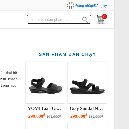
Đăng nhập/Đăng ký
0
SẢN PHẨM BÁN CHẠY
iển khai hệ
n tử, khách
 trong một
YOMI Lia | Giày Sandal Nữ Đế Thấp 3 Phân Quai Gấp
Giày Sandal Nữ 3 Phân Đế Bằng Quai Z
đ
đ
299,000
299,000
đ
đ
464,000
484,000