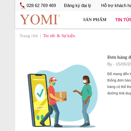
028 62 769 469
Đăng ký đại lý
Hỗ trợ khách h
TIN TỨ
SẢN PHẨM
Trang chủ
Tin tức & Sự kiện
Đơn hàng đi
By
- 15/05/2
Để mang đến tr
thống đơn hàng
hàng có thể th
đường link duy