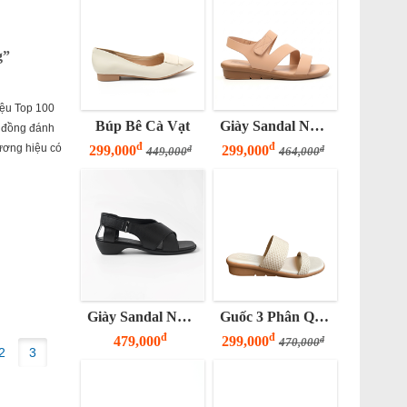
g”
iệu Top 100
Búp Bê Cà Vạt
Giày Sandal Nữ Đế Bằng 3 Phân Quai Z
i đồng đánh
đ
đ
hương hiệu có
299,000
299,000
đ
đ
449,000
464,000
Giày Sandal Nữ Đế 3 Phân Cross New
Guốc 3 Phân Quai Ngang Bảng To
đ
đ
479,000
299,000
đ
470,000
2
3