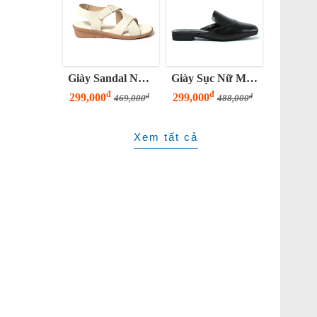
Giày Sandal Nữ Đế Bằng 3 Phân Quai Chéo
Giày Sục Nữ Mũi Vuông Đế Thấp YOMI
đ
đ
299,000
299,000
đ
đ
469,000
488,000
Xem tất cả